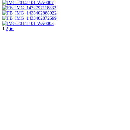
1
2
►