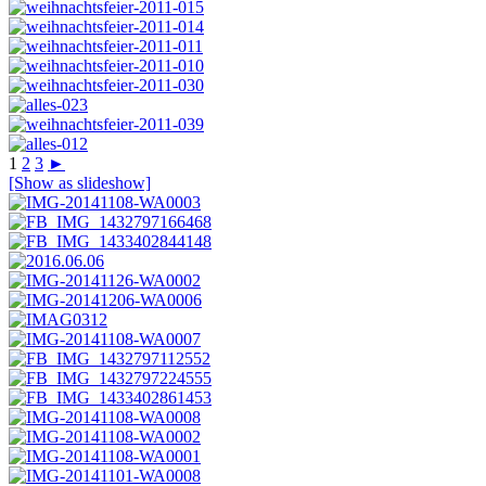
1
2
3
►
[Show as slideshow]