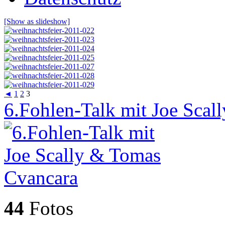
[Show as slideshow]
◄
1
2
3
6.Fohlen-Talk mit Joe Sca
44
Fotos